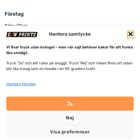
Företag
Köpvillkor
Hantera samtycke
Cookie policy
Vi fixar tryck utan krångel – men vår sajt behöver kakor för att funka
lika smidigt.
Info
Tryck "Ja" och allt rullar på snyggt. Tryck "Nej" och risken finns att sidan
blir lika trasig som en hoodie i en 90-graders tvätt.
Om oss
Våra varumärken
Hantera tjänster
Ja
Nej
Visa preferenser