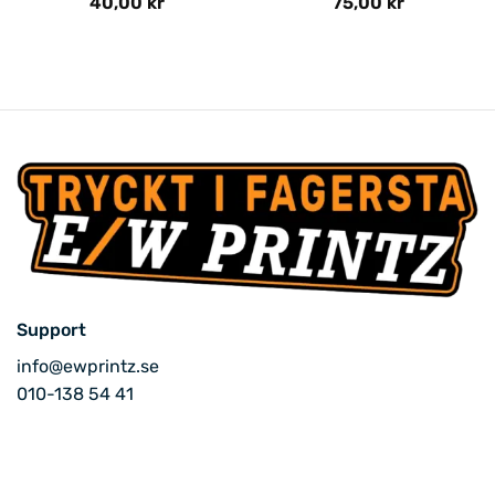
40,00
kr
75,00
kr
Support
info@ewprintz.se
010-138 54 41